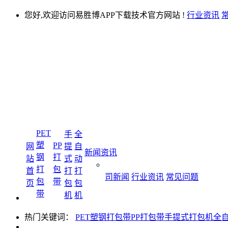
您好,欢迎访问易胜博APP下载技术官方网站 !
行业资讯
PET
手
全
塑
PP
网
提
自
新闻资讯
钢
打
站
式
动
打
包
首
打
打
司新闻
行业资讯
常见问题
包
带
页
包
包
带
机
机
热门关键词：
PET塑钢打包带
PP打包带
手提式打包机
全